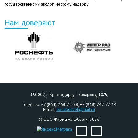
государственному экологическому надзору
Нам доверяют
350007
, г.
Краснодар
,
ул. Захарова, 10/5
,
Тел/факс:
+7 (861) 268-70-98, +7 (918) 247-77-14
E-mail:
oooekosvet@mail.ru
©
ООО Фирма «ЭкоСвет»
, 2026