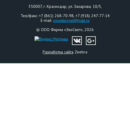
350007
, г.
Краснодар
,
ул. Захарова, 10/5
,
Тел/факс:
+7 (861) 268-70-98, +7 (918) 247-77-14
E-mail:
oooekosvet@mail.ru
©
ООО Фирма «ЭкоСвет»
, 2026
Разработка сайта
Zeebra