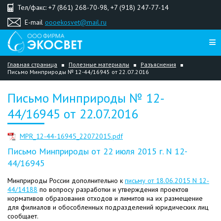
Тел/факс: +7 (861) 268-70-98, +7 (918) 247-77-14
E-mail
oooekosvet@mail.ru
Главная страница
Полезные материалы
Разъяснения
Письмо Минприроды № 12-44/16945 от 22.07.2016
Письмо Минприроды № 12-
44/16945 от 22.07.2016
MPR_12-44-16945_22072015.pdf
Письмо Минприроды от 22 июля 2015 г. N 12-
44/16945
Минприроды России дополнительно к
письму от 18.06.2015 N 12-
44/14188
по вопросу разработки и утверждения проектов
нормативов образования отходов и лимитов на их размещение
для филиалов и обособленных подразделений юридических лиц
сообщает.