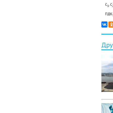
С
, С
1
ПДК
Дру