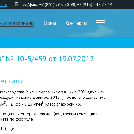
l.ru
Тел/факс: +7 (861) 268-70-98, +7 (918) 247-77-14
ные материалы
Цены
Контакты
а" № 10-5/459 от 19.07.2012
19.07.2012
 производства (пыль неорганическая: ниже 20% двуокиси
оздух» - издание девятое, 2012г.) предельно допустимая
3
3
г/м
, ПДКс.с. - 0,15 мг/м
, класс опасности - 3.
зводства и углерода оксида (код группы суммации в
счете по формуле:
1,0, где