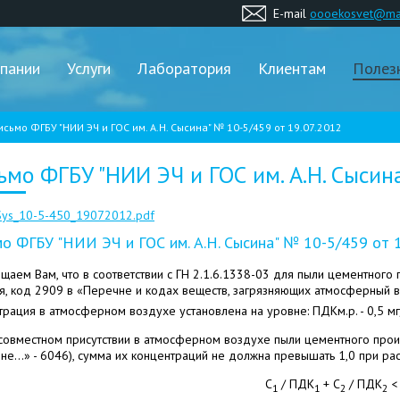
E-mail
oooekosvet@mai
пании
Услуги
Лаборатория
Клиентам
Полез
исьмо ФГБУ "НИИ ЭЧ и ГОС им. А.Н. Сысина" № 10-5/459 от 19.07.2012
ьмо ФГБУ "НИИ ЭЧ и ГОС им. А.Н. Сысин
Sys_10-5-450_19072012.pdf
о ФГБУ "НИИ ЭЧ и ГОС им. А.Н. Сысина" № 10-5/459 от 
щаем Вам, что в соответствии с ГН 2.1.6.1338-03 для пыли цементного
я, код 2909 в «Перечне и кодах веществ, загрязняющих атмосферный в
трация в атмосферном воздухе установлена на уровне: ПДКм.р. - 0,5 м
совместном присутствии в атмосферном воздухе пыли цементного прои
не...» - 6046), сумма их концентраций не должна превышать 1,0 при ра
С
/ ПДК
+ С
/ ПДК
< 
1
1
2
2