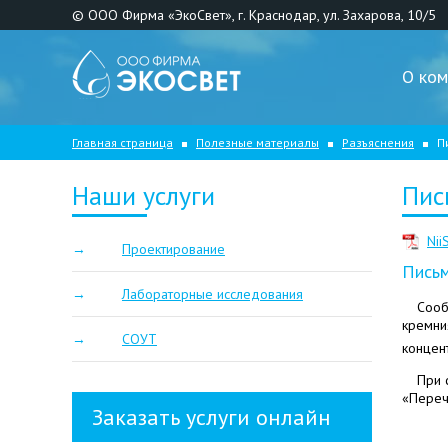
© ООО Фирма «ЭкоСвет», г. Краснодар, ул. Захарова, 10/5
О ком
Главная страница
Полезные материалы
Разъяснения
П
Наши услуги
Пис
Nii
Проектирование
Письм
Лабораторные исследования
Сооб
кремни
СОУТ
концен
При 
«Переч
Заказать услуги онлайн