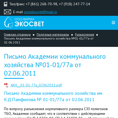
Тел/факс: +7 (861) 268-70-98, +7 (918) 247-77-14
E-mail
oooekosvet@mail.ru
Главная страница
Полезные материалы
Разъяснения
Письмо Академии коммунального хозяйства №01-01/77а от
02.06.2011
Письмо Академии коммунального
хозяйства №01-01/77а от
02.06.2011
AKH__01-01-77a_02062011.pdf
Письмо Академии коммунального хозяйства им.
К.Д.Памфилова № 01-01/77а от 02.06.2011
По вопросу разъяснения нормативного размера СЗЗ полигонов
ТБО, Академия сообщает, что в соответствии с действующими