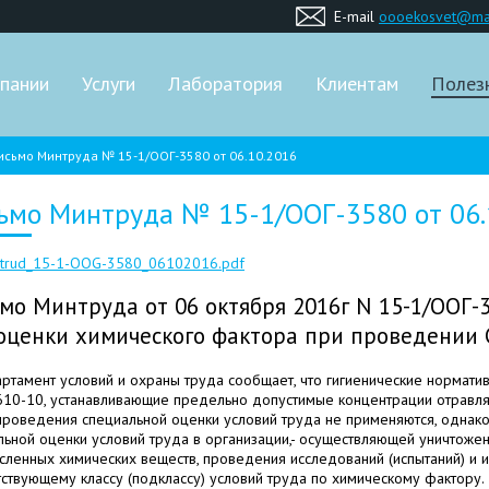
E-mail
oooekosvet@mai
пании
Услуги
Лаборатория
Клиентам
Полез
исьмо Минтруда № 15-1/ООГ-3580 от 06.10.2016
ьмо Минтруда № 15-1/ООГ-3580 от 06.
ntrud_15-1-OOG-3580_06102016.pdf
мо Минтруда от 06 октября 2016г N 15-1/ООГ-
оценки химического фактора при проведении
ртамент условий и охраны труда сообщает, что гигиенические нормативы 
2610-10, устанавливающие предельно допустимые концентрации отравля
проведения специальной оценки условий труда не применяются, однак
льной оценки условий труда в организации,- осуществляющей уничтожен
сленных химических веществ, проведения исследований (испытаний) и 
тствующему классу (подклассу) условий труда по химическому фактору.