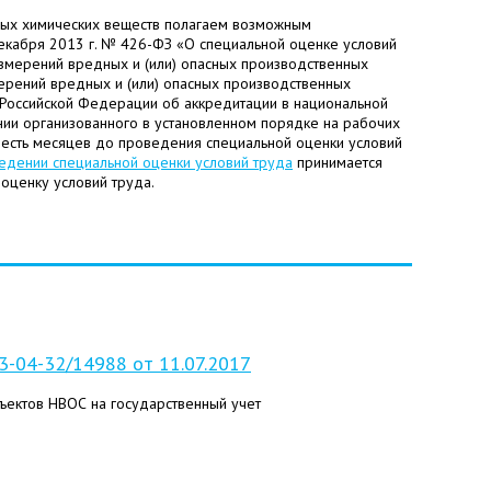
нных химических веществ полагаем возможным
декабря 2013 г. № 426-ФЗ «О специальной оценке условий
 измерений вредных и (или) опасных производственных
мерений вредных и (или) опасных производственных
 Российской Федерации об аккредитации в национальной
нии организованного в установленном порядке на рабочих
 шесть месяцев до проведения специальной оценки условий
едении специальной оценки условий труда
принимается
оценку условий труда.
-04-32/14988 от 11.07.2017
ъектов НВОС на государственный учет