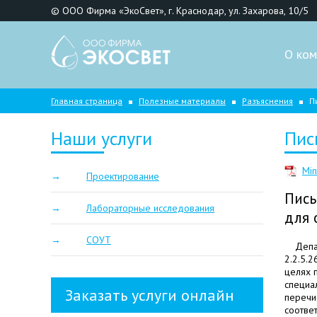
© ООО Фирма «ЭкоСвет», г. Краснодар, ул. Захарова, 10/5
О ком
Главная страница
Полезные материалы
Разъяснения
П
Наши услуги
Пис
Mi
Проектирование
Пись
Лабораторные исследования
для 
СОУТ
Депа
2.2.5.
целях 
специа
Заказать услуги онлайн
перечи
соотве