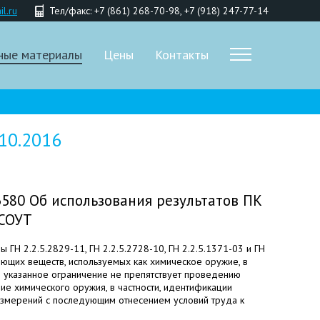
l.ru
Тел/факс: +7 (861) 268-70-98, +7 (918) 247-77-14
ные материалы
Цены
Контакты
10.2016
3580 Об использования результатов ПК
 СОУТ
ГН 2.2.5.2829-11, ГН 2.2.5.2728-10, ГН 2.2.5.1371-03 и ГН
ющих веществ, используемых как химическое оружие, в
о указанное ограничение не препятствует проведению
ие химического оружия, в частности, идентификации
измерений с последующим отнесением условий труда к