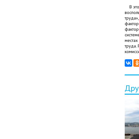
В эт
воспол
труда»
фактор
фактор
систем
местах
труда.
комисс
Дру