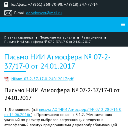
Тел/факс: +7 (861) 268-70-98, +7 (918) 247-77-14
E-mail
oooekosvet@mail.ru
Главная страница
Полезные материалы
Разъяснения
Письмо НИИ Атмосфера № 07-2-37/17-0 от 24.01.2017
Письмо НИИ Атмосфера № 07-2-
37/17-0 от 24.01.2017
NiiAtm_07-2-37-17-0_24012017.pdf
Письмо НИИ Атмосфера № 07-2-37/17-0 от
24.01.2017
1. Дополнение (п.3
письма АО "НИИ Атмосфера" № 07-2-280/16-0
от 14.06.2016г.
) к Примечанию после п. 5.1.2. "Методических
указаний по расчету выбросов загрязняющих веществ в
атмосферный воздух предприятиями деревообрабатывающей