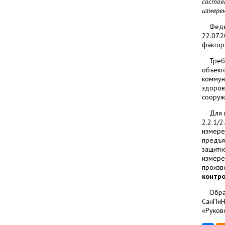
состоя
измерен
Феде
22.07.
фактор
Треб
объекто
коммун
здоров
сооруже
Для 
2.2.1/
измере
предъя
защитн
измере
произв
контро
Обра
СанПиН
«Руков