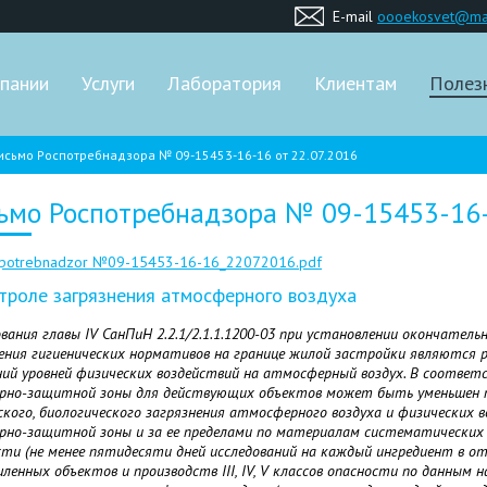
E-mail
oooekosvet@mai
пании
Услуги
Лаборатория
Клиентам
Полез
исьмо Роспотребнадзора № 09-15453-16-16 от 22.07.2016
ьмо Роспотребнадзора № 09-15453-16-1
spotrebnadzor №09-15453-16-16_22072016.pdf
троле загрязнения атмосферного воздуха
ования главы IV СанПиН 2.2.1/2.1.1.1200-03 при установлении окончате
ения гигиенических нормативов на границе жилой застройки являются 
ий уровней физических воздействий на атмосферный воздух. В соответст
рно-защитной зоны для действующих объектов может быть уменьшен п
ского, биологического загрязнения атмосферного воздуха и физических 
рно-защитной зоны и за ее пределами по материалам систематических л
ти (не менее пятидесяти дней исследований на каждый ингредиент в отд
ленных объектов и производств III, IV, V классов опасности по данным