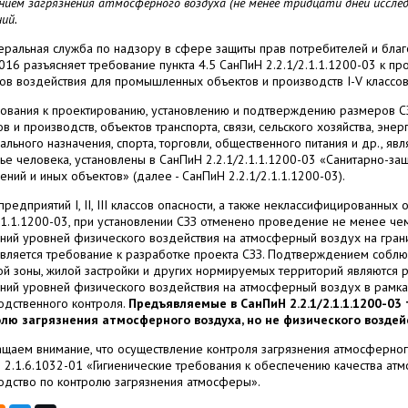
нием загрязнения атмосферного воздуха (не менее тридцати дней иссле
ий.
ральная служба по надзору в сфере защиты прав потребителей и благ
2016 разъясняет требование пункта 4.5 СанПиН 2.2.1/2.1.1.1200-03 к 
ов воздействия для промышленных объектов и производств I-V классов
ования к проектированию, установлению и подтверждению размеров С
в и производств, объектов транспорта, связи, сельского хозяйства, эне
ального назначения, спорта, торговли, общественного питания и др., я
ье человека, установлены в СанПиН 2.2.1/2.1.1.1200-03 «Санитарно-за
ний и иных объектов» (далее - СанПиН 2.2.1/2.1.1.1200-03).
предприятий
I
,
II
,
III
классов опасности, а также неклассифицированных о
2.1.1.1200-03, при установлении СЗЗ отменено проведение не менее ч
ний уровней физического воздействия на атмосферный воздух на гран
вляется требование к разработке проекта СЗЗ. Подтверждением соблюд
ой зоны, жилой застройки и других нормируемых территорий являются 
ний уровней физического воздействия на атмосферный воздух в рамка
одственного контроля.
Предъявляемые в СанПиН 2.2.1/2.1.1.1200-03
лю загрязнения атмосферного воздуха, но не физического воздей
щаем внимание, что осуществление контроля загрязнения атмосферного
 2.1.6.1032-01 «Гигиенические требования к обеспечению качества ат
одство по контролю загрязнения атмосферы».