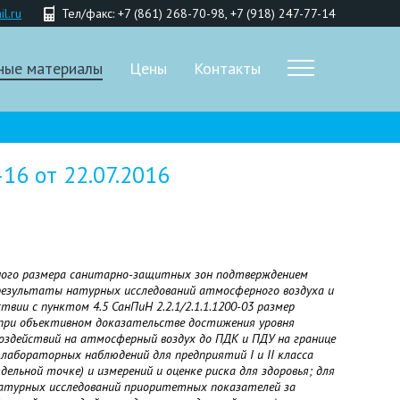
l.ru
Тел/факс: +7 (861) 268-70-98, +7 (918) 247-77-14
ные материалы
Цены
Контакты
6 от 22.07.2016
льного размера санитарно-защитных зон подтверждением
результаты натурных исследований атмосферного воздуха и
вии с пунктом 4.5 СанПиН 2.2.1/2.1.1.1200-03 размер
ри объективном доказательстве достижения уровня
воздействий на атмосферный воздух до ПДК и ПДУ на границе
абораторных наблюдений для предприятий I и II класса
ельной точке) и измерений и оценке риска для здоровья; для
 натурных исследований приоритетных показателей за