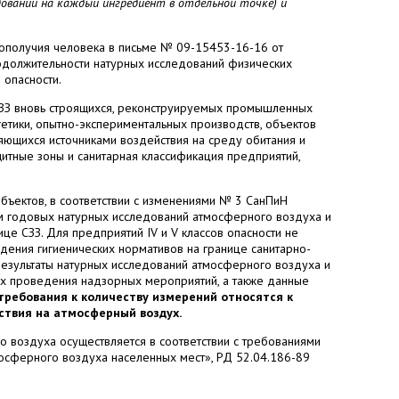
дований на каждый ингредиент в отдельной точке) и
ополучия человека в письме № 09-15453-16-16 от
продолжительности натурных исследований физических
 опасности.
ЗЗ вновь строящихся, реконструируемых промышленных
ргетики, опытно-экспериментальных производств, объектов
вляющихся источниками воздействия на среду обитания и
щитные зоны и санитарная классификация предприятий,
бъектов, в соответствии с изменениями № 3 СанПиН
ем годовых натурных исследований атмосферного воздуха и
ице СЗЗ. Для предприятий
IV
и
V
классов опасности не
ения гигиенических нормативов на границе санитарно-
результаты натурных исследований атмосферного воздуха и
х проведения надзорных мероприятий, а также данные
 требования к количеству измерений относятся к
ствия на атмосферный воздух.
 воздуха осуществляется в соответствии с требованиями
мосферного воздуха населенных мест», РД 52.04.186-89