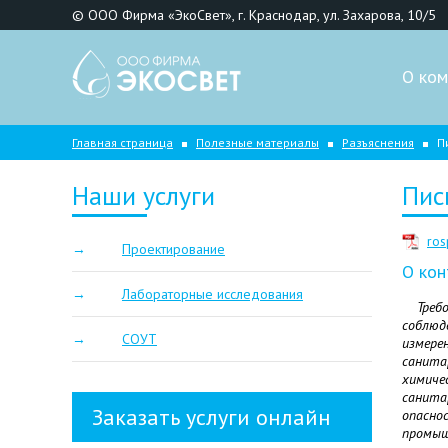
© ООО Фирма «ЭкоСвет», г. Краснодар, ул. Захарова, 10/5
О ком
Главная страница
Полезные материалы
Разъяснения
П
Наши услуги
Пис
ro
Проектирование
О кон
Лабораторные исследования
Треб
соблюд
СОУТ
измерен
санита
химиче
санита
Заказать услуги онлайн
опаснос
промыш