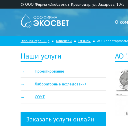
© ООО Фирма «ЭкоСвет», г. Краснодар, ул. Захарова, 10/5
О ком
Главная страница
Клиентам
Отзывы
АО "Элеватормель
Наши услуги
АО 
Проектирование
Лабораторные исследования
СОУТ
Заказать услуги онлайн