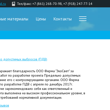
l.ru
Тел/факс: +7 (861) 268-70-98, +7 (918) 247-77-14
ные материалы
Цены
Контакты
о допустимых выбросов (ПДВ)
ыражает благодарность ООО Фирма "ЭкоСвет" за
работ по разработке проекта Предельно допустимых
вание его с контролирующими органами. ООО Фирма
 по разработке ПДВ с апреля по декабрь 2017г.
ие зарекомендовало себя как ответственный и
ота выполнена на высоком профессиональном уровне, в
 требований нормативной документации.
тзывов