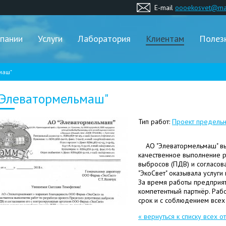
E-mail
oooekosvet@mai
пании
Услуги
Лаборатория
Клиентам
Полез
маш"
"Элеватормельмаш"
Тип работ:
Проект предельн
АО "Элеватормельмаш" в
качественное выполнение 
выбросов (ПДВ) и согласо
"ЭкоСвет" оказывала услуги
За время работы предприят
компетентный партнёр. Раб
срок и с соблюдением всех
« вернуться к списку всех о